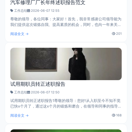
汽车修理厂厂长年终述职报告范文
工作总结
2026-06-07 12:55
尊敬的领导，各位同事：大家好！首先，我非常感谢公司领导能为
我们提供这次锻炼自我、提高素质的机会，同时，也向一年来关
心、支持和帮助我工作的领导、同事们道一声真诚的感谢，感谢大
阅读全文 →
201
家在工作中对我的关心、支持和..
试用期职员转正述职报告
工作总结
2026-06-07 12:50
试用期职员转正述职报告1尊敬的领导：您好!从入职至今不知不觉
已快x个月了，通过这x个月的锻炼和磨合，在领导和同事的指导帮
助下，我对工作有了一定的了解，经过这x个月的工作学习，个人
阅读全文 →
168
综合素质有了新的提高。一、..