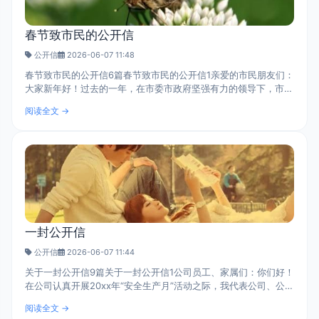
春节致市民的公开信
公开信
2026-06-07 11:48
春节致市民的公开信6篇春节致市民的公开信1亲爱的市民朋友们：
大家新年好！过去的一年，在市委市政府坚强有力的领导下，市区
上下团结拼搏，众志成城，广大市民积极支持、踊跃参与创建工
阅读全文 →
作，在基层、在一线涌现出许多..
一封公开信
公开信
2026-06-07 11:44
关于一封公开信9篇关于一封公开信1公司员工、家属们：你们好！
在公司认真开展20xx年“安全生产月”活动之际，我代表公司、公司
党委向辛勤工作的全体员工表示亲切的问候和诚挚的祝福！祝大家
阅读全文 →
平安、幸福、工作愉快！向..