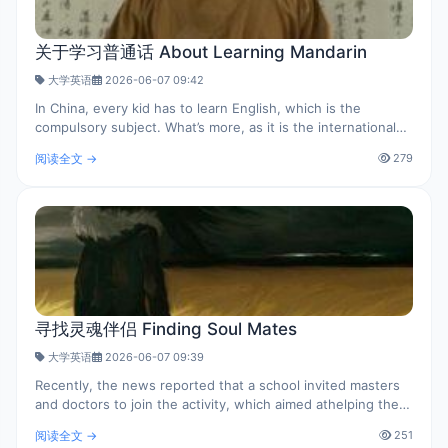
关于学习普通话 About Learning Mandarin
大学英语
2026-06-07 09:42
In China, every kid has to learn English, which is the
compulsory subject. What’s more, as it is the international
language, so the parents pay special attention to it. They
阅读全文 →
279
spare no effort to help t..
寻找灵魂伴侣 Finding Soul Mates
大学英语
2026-06-07 09:39
Recently, the news reported that a school invited masters
and doctors to join the activity, which aimed athelping them
to find the right ones. They are special groups that
阅读全文 →
251
havehigh education backgroun..