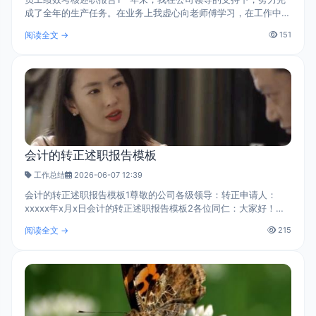
成了全年的生产任务。在业务上我虚心向老师傅学习，在工作中我
做到一丝不苟，尽职尽责。我还利用工作之余参加大专的学习，争
阅读全文 →
151
取自己在各方面都有新的提高..
会计的转正述职报告模板
工作总结
2026-06-07 12:39
会计的转正述职报告模板1尊敬的公司各级领导：转正申请人：
xxxxx年x月x日会计的转正述职报告模板2各位同仁：大家好！我
自今年xx月份到公司上班，现在已有xx月的时间，这期间在公司
阅读全文 →
215
各位同任的大力支持下，在其他相关..