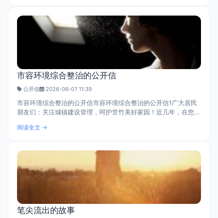
市容环境综合整治的公开信
公开信
2026-06-07 11:39
市容环境综合整治的公开信市容环境综合整治的公开信1广大居民
朋友们：关注城镇建设管理，呵护苦竹美好家园！近几年，在您们
的大力支持下，**城镇建设迅猛发展、人居环境明显改善、生活质
阅读全文 →
量显著提高。首先感谢您长久..
笔尖流出的故事