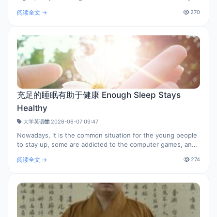
tales are brought into the screen, Disney company creates
阅读全文 →
270
dreams for children ..
充足的睡眠有助于健康 Enough Sleep Stays
Healthy
大学英语
2026-06-07 09:47
Nowadays, it is the common situation for the young people
to stay up, some are addicted to the computer games, and
some are going out and find fun with their friends. The lack
阅读全文 →
274
of sleep not only makes ..