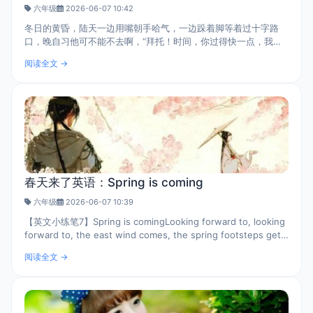
六年级
2026-06-07 10:42
冬日的黄昏，陆天一边用嘴朝手哈气，一边跺着脚等着过十字路
口，晚自习他可不能不去啊，“拜托！时间，你过得快一点，我还
要上晚自习呢！”陆天喃喃自语道。“十秒……六秒……三秒……哈！
阅读全文 →
到绿灯了！”正当陆天准备..
春天来了英语：Spring is coming
六年级
2026-06-07 10:39
【英文小练笔7】Spring is comingLooking forward to, looking
forward to, the east wind comes, the spring footsteps get
close, connect quietly come. She wore a colorful dress,
阅读全文 →
with lightsome pace, came t..