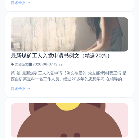
阅读全文 →
苦，保持最密切的联系，不允许..
最新煤矿工人入党申请书例文（精选20篇）
党团范文
2026-06-07 13:39
第1篇 最新煤矿工人入党申请书例文敬爱的 党支部:我叫费玉清,是
西曲矿离退科一名工作人员。经过20多年的思想学习,在领导的教
育帮助下,我的思想觉悟得到进一步升华,在我党__大胜利召开之际,
阅读全文 →
郑重向党支部提出申请加入..