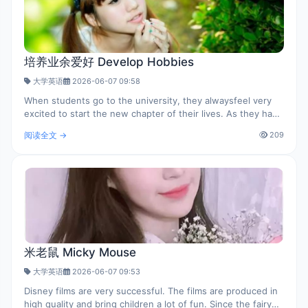
培养业余爱好 Develop Hobbies
大学英语
2026-06-07 09:58
When students go to the university, they alwaysfeel very
excited to start the new chapter of their lives. As they have
so much spare time, some choose to join the clubs and
阅读全文 →
209
some find a part-time job, ..
米老鼠 Micky Mouse
大学英语
2026-06-07 09:53
Disney films are very successful. The films are produced in
high quality and bring children a lot of fun. Since the fairy