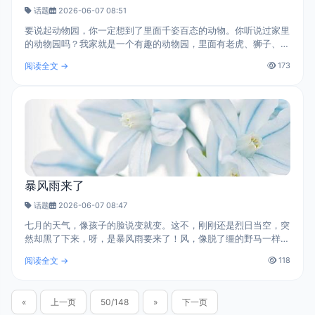
话题
2026-06-07 08:51
要说起动物园，你一定想到了里面千姿百态的动物。你听说过家里
的动物园吗？我家就是一个有趣的动物园，里面有老虎、狮子、老
黄牛，一只老猫、一只小猫。先来说说老虎吧！老虎呢在这里指我
阅读全文 →
173
的妈妈，我妈可是天下最狠的..
暴风雨来了
话题
2026-06-07 08:47
七月的天气，像孩子的脸说变就变。这不，刚刚还是烈日当空，突
然却黑了下来，呀，是暴风雨要来了！风，像脱了缰的野马一样，
奔驰着，咆哮着。大树被它吹得摇摆不停，小树如果没有木条支撑
阅读全文 →
118
着，恐怕会被连根拔起。塑料..
«
上一页
50/148
»
下一页