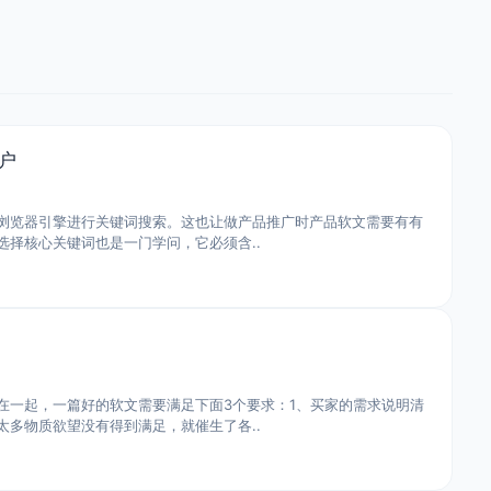
户
浏览器引擎进行关键词搜索。这也让做产品推广时产品软文需要有有
择核心关键词也是一门学问，它必须含..
在一起，一篇好的软文需要满足下面3个要求：1、买家的需求说明清
多物质欲望没有得到满足，就催生了各..