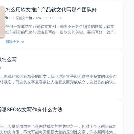
怎么用软文推广产品软文代写那个团队好
SE0原创文章
2026-05-11 13:39
任何一篇成功的营销软文案例，都离不开各个细节的推敲，软文
细节部分的思路与谋略是写好一篇软文的关键。要想写好一篇产
品软文我们该从哪些方面来入手呢？小编和大家准备聊聊以下技
阅读全文 →
巧。一、用户至上1.用户需求为首通..
题怎么写
4
上面都经常会有精美的短文，我们也经常乎因为这些小短文的优美而
转载它，而这类文字最容易让人接受从而形成成交，这就是好的软
巧呢SEO软文写作有什么方法
9
王，大量优质内容也是网站成功的的关键之一，但对于个人站长或新
力物力有限，不太可能每天更新大量的原创性文章，许多新网站为了