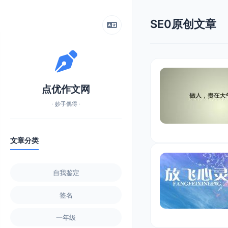
SE0原创文章
点优作文网
· 妙手偶得 ·
文章分类
自我鉴定
签名
一年级