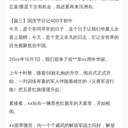
忘返!要是下次有机会，我还要再来汛洲岛。
【篇三】国庆节日记400字初中
今天，是个非同寻常的日子，这个日子让我们华夏儿女
喜上眉梢；今天，是个意义非凡的日志，它让全世界的
目光都聚焦在中国。
20xx年10月1日，我们迎来了祖**亲xx周年华诞。
上午十时整，随着56枚礼炮的升空，阅兵式正式开
始，一列训练有素的军人伴随着雄壮的《义勇军进行
曲》把五星红旗缓缓升起。
紧接着，xx站在一辆黑色红旗车的天窗里，开始检
阅。
xx面带微笑，向一个个威武的解放军战士问好，解放