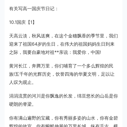
有关写高一国庆节日记：
10.1国庆【1】
天高云淡，秋风送爽，在这个金穗飘香的季节里，我们
迎来了祖国64岁的生日，在伟大的祖国妈妈生日到来
之际，我要自豪地对祖**亲说：我爱你，中国!
黄河长江，奔腾万里，你们哺育了一个多么辉煌的民
族!五千年的光辉历史，饮誉四海的华夏文明，足以让
人叹为观止。
涓涓流贯的河川是你飘逸的长发，绵亘悠长的山岳是你
硬朗的脊梁。
你有满山遍野的宝藏，你有秀丽多姿的山水，你有金碧
辉煌的故宫，你有蜿蜓伸展的万里长城，纵有千古，横