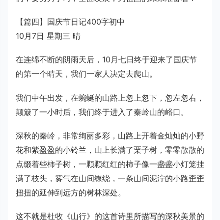
【篇四】国庆节日记400字初中
10月7日 星期三 晴
在连绵不断的阴雨天后，10月七日终于迎来了国庆节
的第一个晴天，我们一家人决定去爬山。
我们中午出发，在蜿蜒的山路上忽上忽下，忽左忽右，
颠簸了一小时后，我们终于进入了秦岭山的峪口。
深秋的秦岭，非常绚丽多彩，山路上开着金灿灿的小野
花和紫盈盈的小铃兰，山上长满了栗子树，零零散散的
点缀着些柿子树，一颗颗红红的柿子像一盏盏小灯笼挂
满了枝头，雾气在山间缭绕，一条山间泥泞的小路歪歪
扭扭的延伸到远方的树林深处。
这不就是杜牧《山行》的这首诗里所描写的深秋美景的