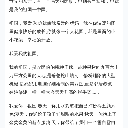
世界的东方，有一个伟大的民族，她勤劳而坚强，她就
是我的祖国—中国。
祖国，我爱你!你就像我亲爱的妈妈，我在你温暖的怀
里健康快乐的成长;你就像一个大花园，我是里面的小
小花朵，幸福的开放。
我爱我的祖国。
我的祖国，是农民伯伯播种庄稼、栽种果树的九百六十
万平方公里的大地;是爸爸挖山填河、修桥铺路的大型
机械;是妈妈用电脑仔细绘制的美丽图画;是邻居叔叔、
婶婶修建一幢一幢大楼天天升高的脚手架……
我爱你，祖国!春天，你用水彩笔把自己打扮得五颜六
色;夏天，你送给了孩子们甜甜的水果;秋天，你换上了
金黄金黄的新衣服;冬天，你带给了我们一个雪白雪白