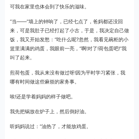
可我在家里也体会到了快乐的滋味。
“当——”墙上的钟响了，已经七点了，爸妈都还没回
来，可是我肚子已经打起了小古，于是，我决定自己做
饭，我又开始发愁：“吃什么呢?忽然，我看见碗柜的小
篮里满满的鸡蛋，我眼前一亮，“啊!对了!荷包蛋吧!”我
叫了起来。
煎荷包蛋，我从来没有做过呀!因为平时学习紧张，我
哪有时间做这些麻烦的家务事。
唉!还是学着妈妈的样子做吧。
我先把锅放在炉子上，然后倒好油。
听妈妈说过：“油热了，才能放鸡蛋。