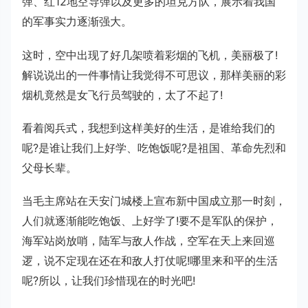
弹、红12地空导弹以及更多的坦克方队，展示着我国
的军事实力逐渐强大。
这时，空中出现了好几架喷着彩烟的飞机，美丽极了!
解说说出的一件事情让我觉得不可思议，那样美丽的彩
烟机竟然是女飞行员驾驶的，太了不起了!
看着阅兵式，我想到这样美好的生活，是谁给我们的
呢?是谁让我们上好学、吃饱饭呢?是祖国、革命先烈和
父母长辈。
当毛主席站在天安门城楼上宣布新中国成立那一时刻，
人们就逐渐能吃饱饭、上好学了!要不是军队的保护，
海军站岗放哨，陆军与敌人作战，空军在天上来回巡
逻，说不定现在还在和敌人打仗呢!哪里来和平的生活
呢?所以，让我们珍惜现在的时光吧!