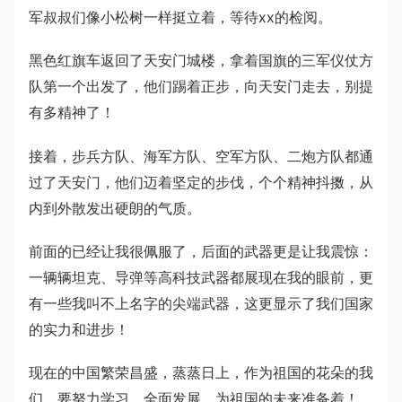
军叔叔们像小松树一样挺立着，等待xx的检阅。
黑色红旗车返回了天安门城楼，拿着国旗的三军仪仗方
队第一个出发了，他们踢着正步，向天安门走去，别提
有多精神了！
接着，步兵方队、海军方队、空军方队、二炮方队都通
过了天安门，他们迈着坚定的步伐，个个精神抖擞，从
内到外散发出硬朗的气质。
前面的已经让我很佩服了，后面的武器更是让我震惊：
一辆辆坦克、导弹等高科技武器都展现在我的眼前，更
有一些我叫不上名字的尖端武器，这更显示了我们国家
的实力和进步！
现在的中国繁荣昌盛，蒸蒸日上，作为祖国的花朵的我
们，要努力学习，全面发展，为祖国的未来准备着！