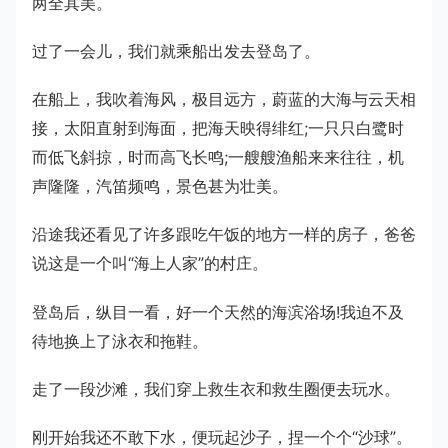
两全其美。
过了一会儿，我们就乘船出发去登岛了。
在船上，我吹着海风，极目远方，蔚蓝的大海与云天相
接，太阳直射到海面，把海天映得绯红;一只只白鹭时
而低飞斜掠，时而高飞长鸣;一艘艘渔船来来往往，机
声隆隆，汽笛频鸣，景色甚为壮美。
沿途我还看见了许多跟吃午饭的地方一样的房子，爸爸
说这是一个叫“海上人家”的村庄。
登岛后，纵目一看，好一个天然的海滨浴场!我迫不及
待地换上了泳衣和拖鞋。
走了一段沙滩，我们穿上救生衣和救生圈便去玩水。
刚开始我还不敢下水，便玩起沙子，捏一个个“沙球”。