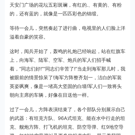
天安门广场的花坛五彩斑斓，有红的.、有黄的、有粉
的，还有蓝的，就像是一匹匹彩色的锦缎。
等待一会儿，突然奏起了进行曲，电视里的人们脸上洋
溢着自豪的笑容。
这时，阅兵开始了，轰鸣的礼炮已经响起，站在红旗车
上，向海军、陆军、空军、炮兵的军人们招手喊
着，“同志们好!”“同志们辛苦了!”当走到海军那儿时，我
被眼前的情景惊呆了!海军方阵整齐划一，洁白的军装
英姿飒爽，像是一堵高大坚固的白墙!军人们一致将头
朝向主席的车辆，好像在目送他一样。
过了一会儿，方阵表演结束了，各个部队分别展示自己
的武器：有坦克方队、96A式坦克、能在水中行走的坦
克、舰炮方阵、打飞机的坦克、防空导弹、红9地空导