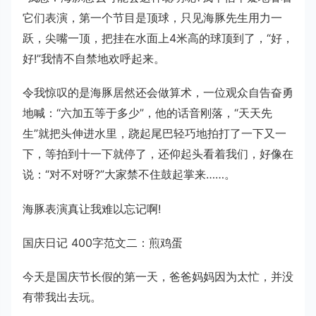
它们表演，第一个节目是顶球，只见海豚先生用力一
跃，尖嘴一顶，把挂在水面上4米高的球顶到了，“好，
好!”我情不自禁地欢呼起来。
令我惊叹的是海豚居然还会做算术，一位观众自告奋勇
地喊：“六加五等于多少”，他的话音刚落，“天天先
生”就把头伸进水里，跷起尾巴轻巧地拍打了一下又一
下，等拍到十一下就停了，还仰起头看着我们，好像在
说：“对不对呀?”大家禁不住鼓起掌来……。
海豚表演真让我难以忘记啊!
国庆日记 400字范文二：煎鸡蛋
今天是国庆节长假的第一天，爸爸妈妈因为太忙，并没
有带我出去玩。