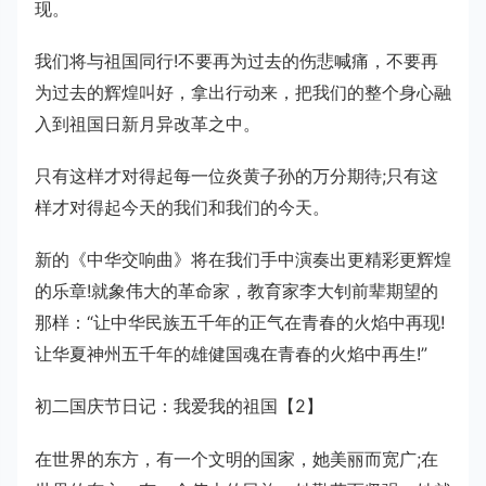
现。
我们将与祖国同行!不要再为过去的伤悲喊痛，不要再
为过去的辉煌叫好，拿出行动来，把我们的整个身心融
入到祖国日新月异改革之中。
只有这样才对得起每一位炎黄子孙的万分期待;只有这
样才对得起今天的我们和我们的今天。
新的《中华交响曲》将在我们手中演奏出更精彩更辉煌
的乐章!就象伟大的革命家，教育家李大钊前辈期望的
那样：“让中华民族五千年的正气在青春的火焰中再现!
让华夏神州五千年的雄健国魂在青春的火焰中再生!”
初二国庆节日记：我爱我的祖国【2】
在世界的东方，有一个文明的国家，她美丽而宽广;在