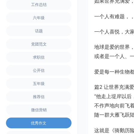
如果世界充满爱
工作总结
一个人有难题，
六年级
话题
一个人喜悦，大
党团范文
地球是爱的世界
或者是一个人、
求职信
公开信
爱是每一种生物
五年级
篇2 让世界充满
“他走上堤岸以
推荐信
不作声地向前飞
微信营销
随一群大雁飞跃陆
优秀作文
这就是《骑鹅历