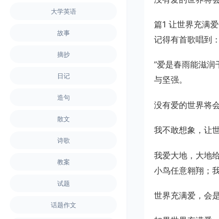
大学英语
篇1 让世界充满
故事
记得有首歌唱到
摘抄
”爱是春雨能滋
日记
与坚强。
造句
没有爱的世界将
散文
我不敢想象，让
诗歌
我爱大地，大地
教案
小鸟任意翱翔；
试题
世界充满爱，会
话题作文