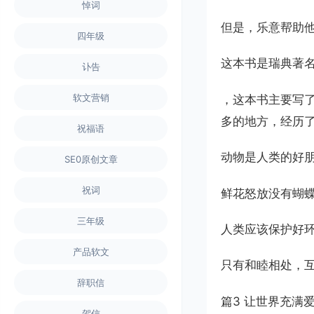
悼词
但是，乐意帮助
四年级
这本书是瑞典著
讣告
软文营销
，这本书主要写
多的地方，经历
祝福语
动物是人类的好
SE0原创文章
祝词
鲜花怒放没有蝴蝶
三年级
人类应该保护好
产品软文
只有和睦相处，
辞职信
篇3 让世界充满
贺信