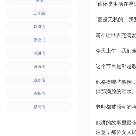
“你还是生活在
二年级
”爱是无私的，
答谢词
篇4 让世界充满
倡议书
今天上午，我们
感谢信
这个节目是邹越
邀请函
道歉信
他举得哪些事例
掉那满脸的泪水
表扬信
老师都被感动的
慰问信
他讲的故事里最
注意，那位女人