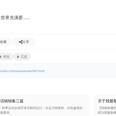
世界充满爱……
收藏
分享
作文
汇总
w.odiu.cn/youxiuzuowen/947.html
讲话稿锦集三篇
关于我最
: 秋季运动会领导讲话稿同志们：在这万物葱郁、生机盎然的
【我最敬佩的
重举..
因为我最敬佩的