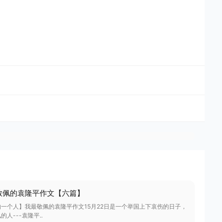
敬佩的袁隆平作文【六篇】
一个人】我最敬佩的袁隆平作文15月22日是一个举国上下哀伤的日子，
人---袁隆平..