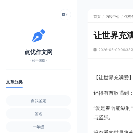
首页
/
内容中心
/
优秀
让世界充
2026-05-09 06:33
点优作文网
· 妙手偶得 ·
【让世界充满爱
文章分类
记得有首歌唱到
自我鉴定
”爱是春雨能滋
签名
与坚强。
一年级
没有爱的世界将会